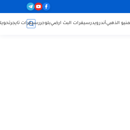
نيو الذهبي
أندرويد
رسيفرات البث ارضي
بلوجر
رسيفرات تايجر
تحويل