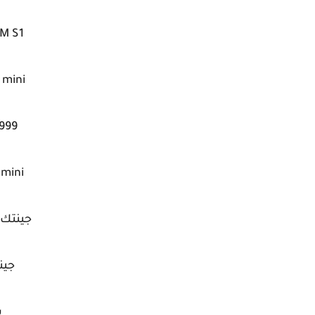
M S1
 mini
999
999 mini
جينتك سات 0
جينت
س