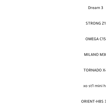
Dream 3
STRONG Z1
OMEGA C15
MILANO M3
TORNADO X
xo st1 mini 
ORIENT-HBS 3