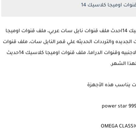
وات اوميجا كلاسيك 14
نقدم لحضراتكم لهذا الشهر لجهاز اوميجا كلاسيك 14احدث ملف قنوات نايل سات عربي، ملف قنوات اوميجا
قنوات الجديده والترددات الحديثه علي قمر النايل سات، ملف قنوات
بجميع قنوات الاطفال الجديده وقنوات الافلام الاجنبيه وقنوات الدراما، ملف قنوات اوميجا كلاسيك 14حديث
هذا الشهر.
ت يناسب هذه الأجهزة
power star 99
OMEGA CLASSI