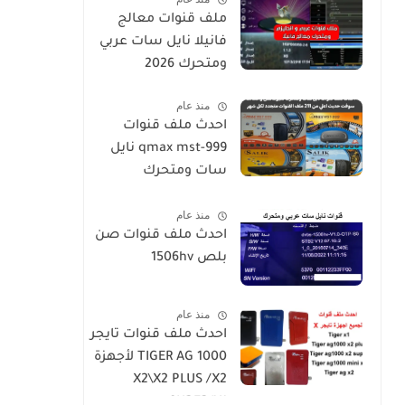
ملف قنوات معالج
فانيلا نايل سات عربي
ومتحرك 2026
منذ عام
احدث ملف قنوات
qmax mst-999 نايل
سات ومتحرك
لكيوماكس والسالك
منذ عام
سوفت حديث SALIK H1
احدث ملف قنوات صن
Mini-Qmax H2 Mini 2
بلص 1506hv
USB-SALIK H3 Mini-
Salik H2 Plus
منذ عام
احدث ملف قنوات تايجر
TIGER AG 1000 لأجهزة
X2\X2 PLUS /X2
SUPER/X1