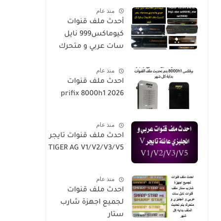
منذ عام
أحدث ملف قنوات
كيوماكس999 نايل
سات عربي و متحرك
2026-h5-h3-h3plus-
منذ عام
h4plus-h2mini-h1g3-
احدث ملف قنوات
star sat90000_star
prifix 8000h1 2026
sat20000
منذ عام
احدث ملف قنوات تايجر
TIGER AG V1/V2/V3/V5
منذ عام
احدث ملف قنوات
لجميع اجهزة شارب
ستار