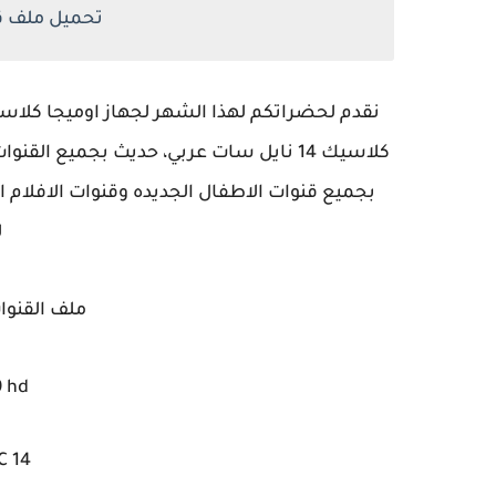
تحميل ملف قن
كلاسيك 14 نايل سات عربي، حديث بجميع ال
ل
ملف القنوا
9 hd
C 14