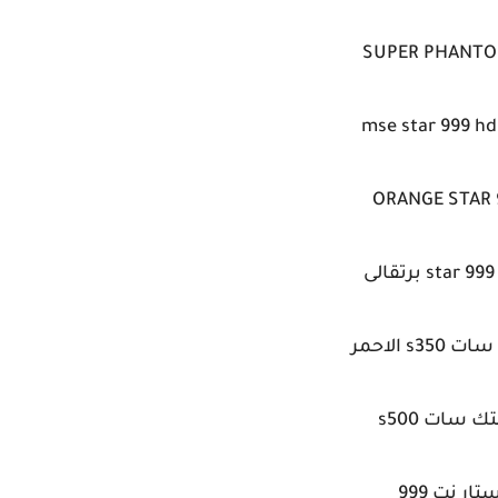
SUPER PHANTO
mse star 999 hd
ORANGE STAR 
star  برتقالى
s35 الاحمر
ك سات s500
تار نت 999