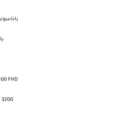
باناسونيك 999 ستار
با
100 FHD
 3200