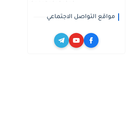
h3_h4_h5_h6_h7_h8_h9
مواقع التواصل الاجتماعي