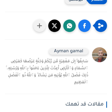
كيوماكس
Ayman gamal
سَابِقُوٓا۟ إِلَىٰ مَغْفِرَةٍ مِّن رَّبِّكُمْ وَجَنَّةٍ عَرْضُهَا كَعَرْضِ
ٱلسَّمَآءِ وَٱلْأَرْضِ أُعِدَّتْ لِلَّذِينَ ءَامَنُوا۟ بِٱللَّهِ وَرُسُلِهِۦ ۚ
ذَٰلِكَ فَضْلُ ٱللَّهِ يُؤْتِيهِ مَن يَشَآءُ ۚ وَٱللَّهُ ذُو ٱلْفَضْلِ
ٱلْعَظِيمِ
مقالات قد تهمك