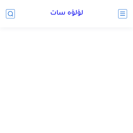
لؤلؤه سات