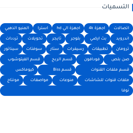
التسميات
اتصالات
اجهزة 4k
اجهزة الي hd
استرا
المنيو الذهبي
اندرويد
بث ارضي
بلوجر
تايجر
تحويلات
ترددات
ترومان
تطبيقات
رسيفرات
ستار
سوفتات
سيناتور
صن بلص
فودافون
قسم الربح
قسم الفيتوشوب
قسم ملفات القنوات
قسم Biss
كيوماكس
ملفات قنوات للشاشات
منوعات
مواصفات
مونتاج
نوفا