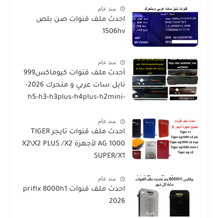
منذ عام
احدث ملف قنوات صن بلص
1506hv
منذ عام
أحدث ملف قنوات كيوماكس999
نايل سات عربي و متحرك 2026-
h5-h3-h3plus-h4plus-h2mini-
h1g3-star sat90000_star
منذ عام
sat20000
احدث ملف قنوات تايجر TIGER
AG 1000 لأجهزة X2\X2 PLUS /X2
SUPER/X1
منذ عام
احدث ملف قنوات prifix 8000h1
2026