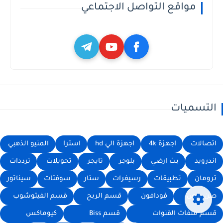
مواقع التواصل الاجتماعي
التسميات
اتصالات
اجهزة 4k
اجهزة الي hd
استرا
المنيو الذهبي
اندرويد
بث ارضي
بلوجر
تايجر
تحويلات
ترددات
ترومان
تطبيقات
رسيفرات
ستار
سوفتات
سيناتور
صن بلص
فودافون
قسم الربح
قسم الفيتوشوب
قسم ملفات القنوات
قسم Biss
كيوماكس