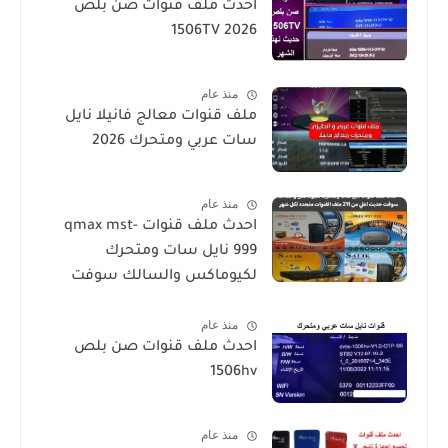
احدث ملف قنوات صن بلص
1506TV 2026
منذ عام
ملف قنوات معالج فانيلا نايل
سات عربي ومتحرك 2026
منذ عام
احدث ملف قنوات qmax mst-
999 نايل سات ومتحرك
لكيوماكس والسالك سوفت
حديث SALIK H1 Mini-Qmax H2
منذ عام
Mini 2 USB-SALIK H3 Mini-Salik
احدث ملف قنوات صن بلص
H2 Plus
1506hv
منذ عام