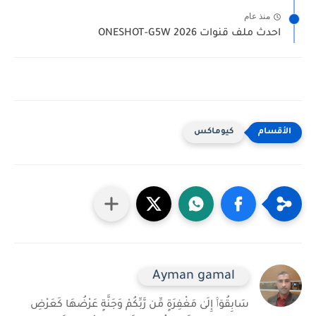
منذ عام
احدث ملف قنوات ONESHOT-G5W 2026
كيوماكس
Ayman gamal
سَابِقُوٓا۟ إِلَىٰ مَغْفِرَةٍ مِّن رَّبِّكُمْ وَجَنَّةٍ عَرْضُهَا كَعَرْضِ