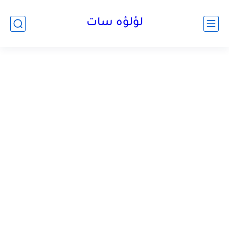
لؤلؤه سات