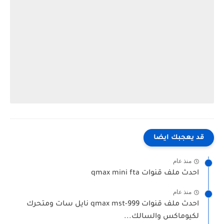
قد يعجبك ايضا
منذ عام
احدث ملف قنوات qmax mini fta
منذ عام
احدث ملف قنوات qmax mst-999 نايل سات ومتحرك
لكيوماكس والسالك...