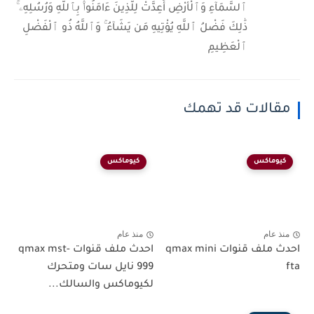
ٱلسَّمَآءِ وَٱلْأَرْضِ أُعِدَّتْ لِلَّذِينَ ءَامَنُوا۟ بِٱللَّهِ وَرُسُلِهِۦ ۚ
ذَٰلِكَ فَضْلُ ٱللَّهِ يُؤْتِيهِ مَن يَشَآءُ ۚ وَٱللَّهُ ذُو ٱلْفَضْلِ
ٱلْعَظِيمِ
مقالات قد تهمك
كيوماكس
كيوماكس
منذ عام
منذ عام
احدث ملف قنوات qmax mini
احدث ملف قنوات qmax mst-
fta
999 نايل سات ومتحرك
لكيوماكس والسالك...