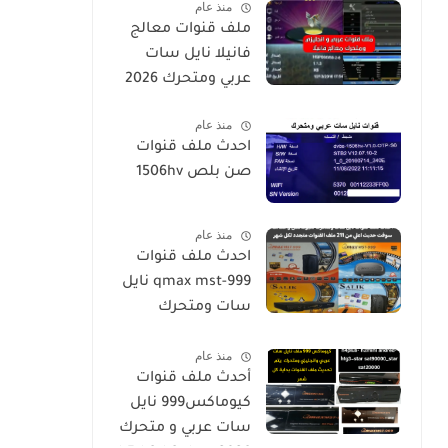
منذ عام
ملف قنوات معالج
فانيلا نايل سات
عربي ومتحرك 2026
منذ عام
احدث ملف قنوات
صن بلص 1506hv
منذ عام
احدث ملف قنوات
qmax mst-999 نايل
سات ومتحرك
لكيوماكس والسالك
منذ عام
سوفت حديث SALIK
أحدث ملف قنوات
H1 Mini-Qmax H2
كيوماكس999 نايل
Mini 2 USB-SALIK
سات عربي و متحرك
H3 Mini-Salik H2