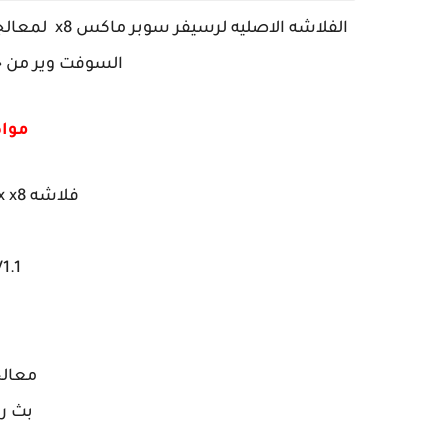
الفلاشه الا
السوفت وير من خلال فلاش
موا
فلاشه super max x8 البث الرقمي
1.1
معالج
بث ر