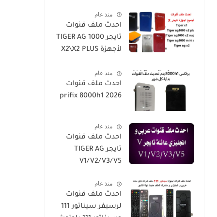
2026-h5-h3-h3plus-
Plus
منذ عام
h4plus-h2mini-
احدث ملف قنوات
h1g3-star
تايجر TIGER AG 1000
sat90000_star
لأجهزة X2\X2 PLUS
sat20000
/X2 SUPER/X1
منذ عام
احدث ملف قنوات
prifix 8000h1 2026
منذ عام
احدث ملف قنوات
تايجر TIGER AG
V1/V2/V3/V5
منذ عام
احدث ملف قنوات
لرسيفر سيناتور 111