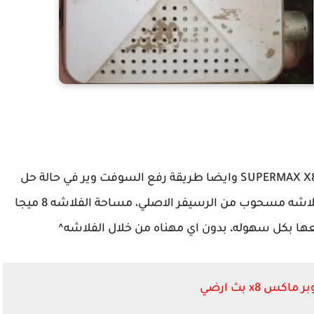
نقدم لحضراتكم السوفت وير الاصلي لرسيفر SUPERMAX X8 وايضا طريقة رفع السوفت وير في حالة حل
مشكلة ملف القنوات الخطأ، السوفت وير او الفلاشه مسحوب من الرسيفر الاصلي، مساحة الفلاشه 8 ميجا
ها بكل سهوله، بدون اي مهناه من خلال الفلاشه^
كس x8 بث ارضي