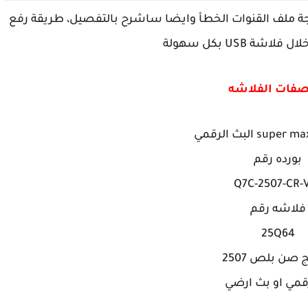
صليه لرسيفر سوبر ماكس x8 لمعالجة ملف القنوات الخطأ وايضا ساشرح بالتفصيل، طريقة رفع
ة USB بكل سهولة
صفات الفلاشه
بورده رقم
Q7C-2507-CR-V
فلاشه رقم
25Q64
 صن بلص 2507
قمي او بث ارضي