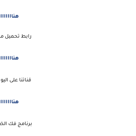
هناااااااا
رابط تحميل مل
هناااااااا
قناتنا على الي
هناااااااا
برنامج فك الض