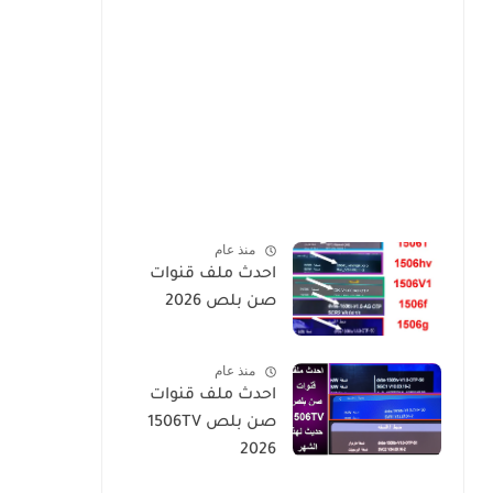
منذ عام
احدث ملف قنوات
صن بلص 2026
منذ عام
احدث ملف قنوات
صن بلص 1506TV
2026