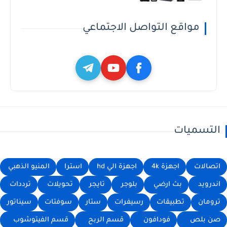
مواقع التواصل الاجتماعي
التسميات
اتصالات
اجهزة 4k
اجهزة الي hd
استرا
المنيو الذهبي
اندرويد
بث ارضي
بلوجر
تايجر
تحويلات
ترددات
ترومان
تطبيقات
رسيفرات
ستار
سوفتات
سيناتور
صن بلص
فودافون
قسم الربح
قسم الفيتوشوب