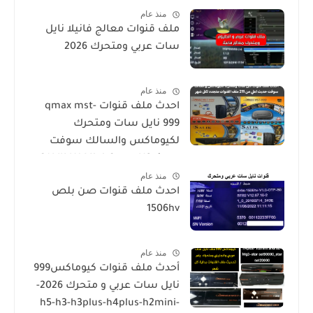
منذ عام
ملف قنوات معالج فانيلا نايل
سات عربي ومتحرك 2026
منذ عام
احدث ملف قنوات qmax mst-
999 نايل سات ومتحرك
لكيوماكس والسالك سوفت
حديث SALIK H1 Mini-Qmax H2
منذ عام
Mini 2 USB-SALIK H3 Mini-Salik
احدث ملف قنوات صن بلص
H2 Plus
1506hv
منذ عام
أحدث ملف قنوات كيوماكس999
نايل سات عربي و متحرك 2026-
h5-h3-h3plus-h4plus-h2mini-