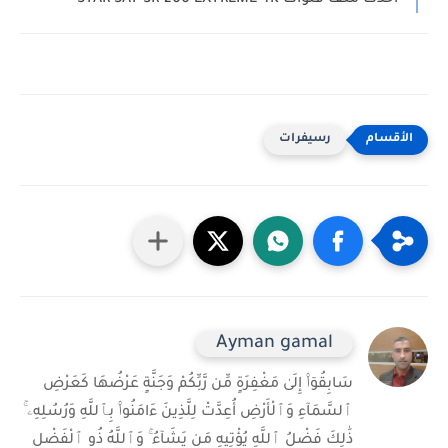
رسيفرات
Ayman gamal
سَابِقُوٓا۟ إِلَىٰ مَغْفِرَةٍ مِّن رَّبِّكُمْ وَجَنَّةٍ عَرْضُهَا كَعَرْضِ
ٱلسَّمَآءِ وَٱلْأَرْضِ أُعِدَّتْ لِلَّذِينَ ءَامَنُوا۟ بِٱللَّهِ وَرُسُلِهِۦ ۚ
ذَٰلِكَ فَضْلُ ٱللَّهِ يُؤْتِيهِ مَن يَشَآءُ ۚ وَٱللَّهُ ذُو ٱلْفَضْلِ