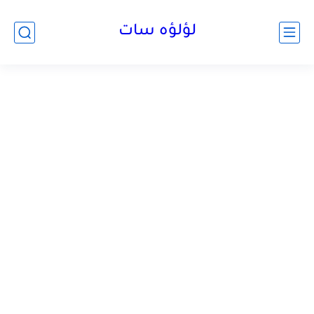
لؤلؤه سات