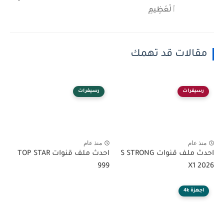
ٱلْعَظِيمِ
مقالات قد تهمك
رسيفرات
رسيفرات
منذ عام
منذ عام
احدث ملف قنوات S STRONG
احدث ملف قنوات TOP STAR
999
X1 2026
اجهزة 4k