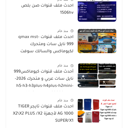
احدث ملف قنوات صن بلص
1506hv
منذ عام
احدث ملف قنوات qmax mst-
999 نايل سات ومتحرك
لكيوماكس والسالك سوفت
حديث SALIK H1 Mini-Qmax H2
منذ عام
Mini 2 USB-SALIK H3 Mini-Salik
أحدث ملف قنوات كيوماكس999
H2 Plus
نايل سات عربي و متحرك 2026-
h5-h3-h3plus-h4plus-h2mini-
h1g3-star sat90000_star
منذ عام
sat20000
احدث ملف قنوات تايجر TIGER
AG 1000 لأجهزة X2\X2 PLUS /X2
SUPER/X1