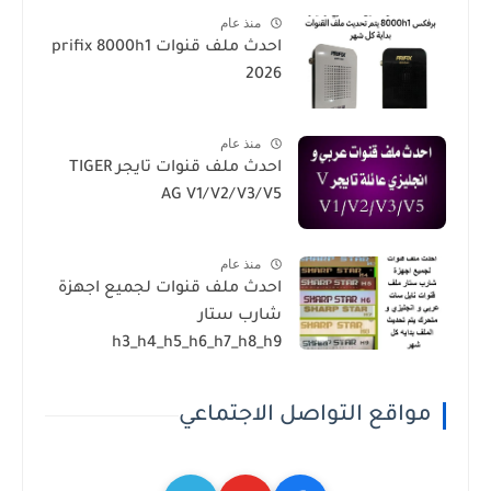
منذ عام
احدث ملف قنوات prifix 8000h1
2026
منذ عام
احدث ملف قنوات تايجر TIGER
AG V1/V2/V3/V5
منذ عام
احدث ملف قنوات لجميع اجهزة
شارب ستار
h3_h4_h5_h6_h7_h8_h9
مواقع التواصل الاجتماعي