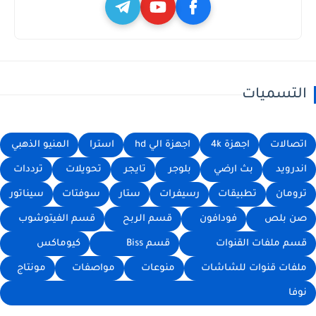
التسميات
اتصالات
اجهزة 4k
اجهزة الي hd
استرا
المنيو الذهبي
اندرويد
بث ارضي
بلوجر
تايجر
تحويلات
ترددات
ترومان
تطبيقات
رسيفرات
ستار
سوفتات
سيناتور
صن بلص
فودافون
قسم الربح
قسم الفيتوشوب
قسم ملفات القنوات
قسم Biss
كيوماكس
ملفات قنوات للشاشات
منوعات
مواصفات
مونتاج
نوفا