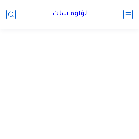
لؤلؤه سات