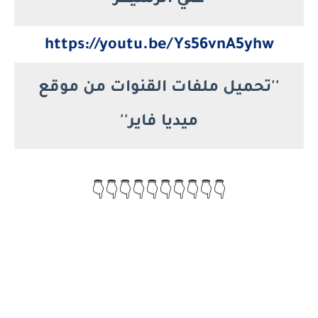
علي الرسيفر
https://youtu.be/Ys56vnA5yhw
''تحميل ملفات القنوات من موقع
ميديا فاير''
👇👇👇👇👇👇👇👇👇👇