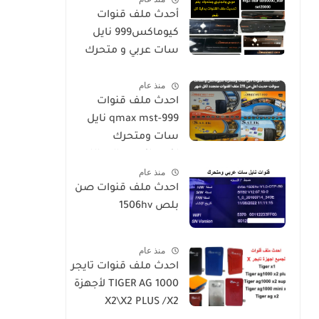
أحدث ملف قنوات
كيوماكس999 نايل
سات عربي و متحرك
2026-h5-h3-h3plus-
منذ عام
h4plus-h2mini-h1g3-
احدث ملف قنوات
star sat90000_star
qmax mst-999 نايل
sat20000
سات ومتحرك
لكيوماكس والسالك
منذ عام
سوفت حديث SALIK H1
احدث ملف قنوات صن
Mini-Qmax H2 Mini 2
بلص 1506hv
USB-SALIK H3 Mini-
Salik H2 Plus
منذ عام
احدث ملف قنوات تايجر
TIGER AG 1000 لأجهزة
X2\X2 PLUS /X2