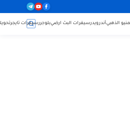
نيو الذهبي
أندرويد
رسيفرات البث ارضي
بلوجر
رسيفرات تايجر
تحويل