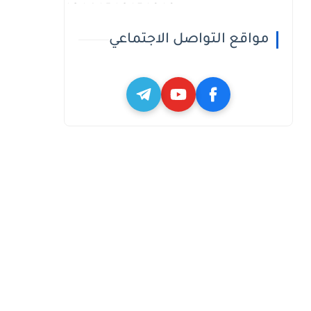
h3_h4_h5_h6_h7_h8_h9
مواقع التواصل الاجتماعي