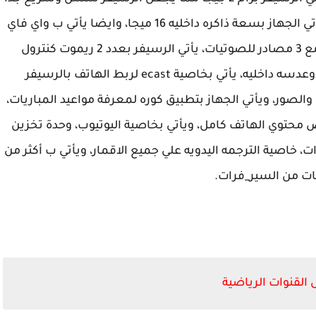
في الاستخدام وخاصة في التنقل بين القنوات، ويأتي الجهاز بسعة ذاكره داخليه 16 ميجا، وايضا يأتي ب واي فاي
داخلي مدمج مع الرسيفر، تايم شفت 30 ثانيه مع 3 مصادر للصوتيات، يأتي الرسيفر بعدد 2 ريموت كنترول
ريموت بلوتوث و ريموت عادي ، عدسة خارجية وعدسه داخليه، يأتي بخاصية ecast لربط الهاتف بالرسيفر
صور، ويأتي الجهاز بتطبيق كوره لمعرفة مواعيد المباريات،
الشاشة وعرض محتوي الهاتف كامل، ويأتي بخاصية اليوتيوب، وحدة تخزين
ات، خاصية الترجمه اليدويه علي جميع الاقمار، ويأتي ب أكثر من
القنوات الرياضية