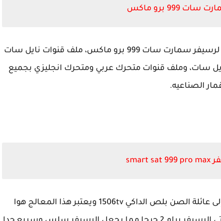
 999 برو ماكس
أحدث ملف قنوات لرسيفر سمارت سات 999 برو ماكس، ملف قنوات نايل سات
نايل سات، وملف قنوات متحرك عربي ومتحرك انجليزي بجميع
قمار الصناعيه.
smart
يأتي الرسيفر بمعالج 1507 مصنع داكي ينتمي إلى عائلة الصن بلص الداكي 1506tv ويعتبر هذا المعالج هوا
الافضل حاليا بسبب كثرة التحديثات والدعم، ثم يأتي الرسيفر برام 2 جيجا مما يجعل الرسيفر سلس وسريع جدا