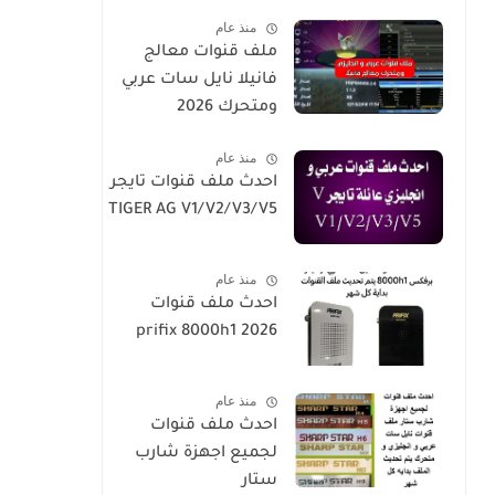
SUPER/X1
منذ عام
ملف قنوات معالج
فانيلا نايل سات عربي
ومتحرك 2026
منذ عام
احدث ملف قنوات تايجر
TIGER AG V1/V2/V3/V5
منذ عام
احدث ملف قنوات
prifix 8000h1 2026
منذ عام
احدث ملف قنوات
لجميع اجهزة شارب
ستار