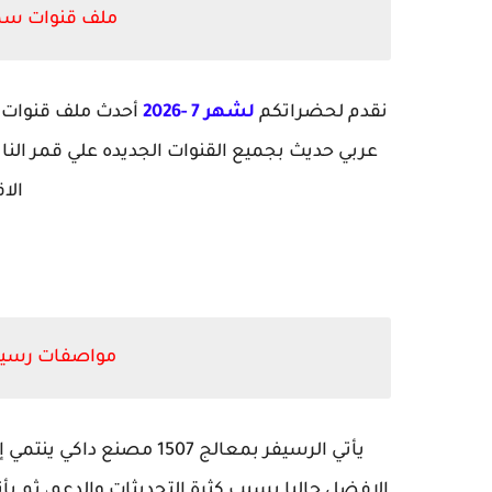
ملف قنوات سمارت سات
نقدم لحضراتكم
لشهر 7 -2026
عربي حديث بجميع القنوات الجديده علي قمر ال
الا
مواصفات رسيفر  sat 999 pro max