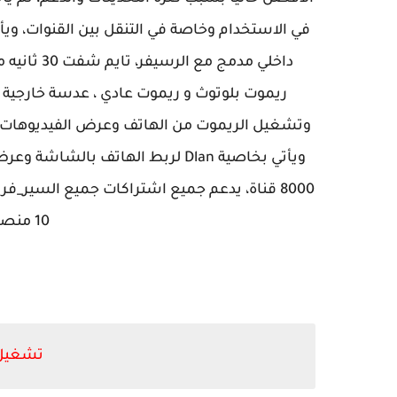
وتشغيل الريموت من الهاتف وعرض الفيديوهات وال
ويأتي بخاصية Dlan لربط الهاتف ب
8000 قناة، يدعم جميع اشتراكات جميع السير_فر
10 منصات من السير_فرات.
تشغيل 