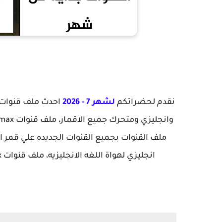
نقدم لحضراتكم
لشهر 7 - 2026
انجليزي لهواة اللغه الانجليزيه، ملف قنوات smart sat 999 pro max متحرك جميع الاقمار الصناعيه،