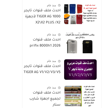
منذ عام
h4plus-h2mini-h1g3-
احدث ملف قنوات تايجر
star sat90000_star
TIGER AG 1000 لأجهزة
sat20000
X2\X2 PLUS /X2
SUPER/X1
منذ عام
احدث ملف قنوات
prifix 8000h1 2026
منذ عام
احدث ملف قنوات تايجر
TIGER AG V1/V2/V3/V5
منذ عام
احدث ملف قنوات
لجميع اجهزة شارب
ستار