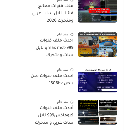
ملف قنوات معالج
فانيلا نايل سات عربي
ومتحرك 2026
منذ عام
احدث ملف قنوات
qmax mst-999 نايل
سات ومتحرك
لكيوماكس والسالك
منذ عام
سوفت حديث SALIK H1
احدث ملف قنوات صن
Mini-Qmax H2 Mini 2
بلص 1506hv
USB-SALIK H3 Mini-
Salik H2 Plus
منذ عام
أحدث ملف قنوات
كيوماكس999 نايل
سات عربي و متحرك
2026-h5-h3-h3plus-