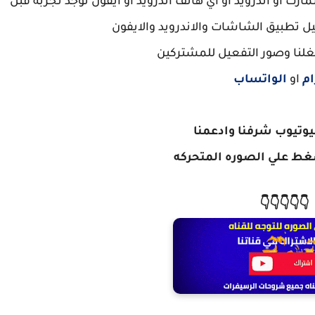
ت او أندرويد او اي هاتف أندرويد او آيفون توجد تجربه قبل
 تطبيق الشاشات والاندرويد والايفون
غلنا وصور التفعيل للمشتركين
ام
او
الواتساب
ليوتيوب شرفنا وادعمنا
ط علي الصوره المتحركه
👇👇👇👇👇