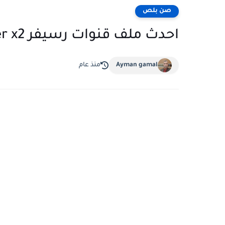
صن بلص
احدث ملف قنوات رسيفر Timer x2
Ayman gamal
منذ عام