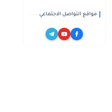
h3_h4_h5_h6_h7_h8_h9
مواقع التواصل الاجتماعي