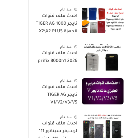
2026-h5-h3-h3plus-
Plus
منذ عام
h4plus-h2mini-
احدث ملف قنوات
h1g3-star
تايجر TIGER AG 1000
sat90000_star
لأجهزة X2\X2 PLUS
sat20000
/X2 SUPER/X1
منذ عام
احدث ملف قنوات
prifix 8000h1 2026
منذ عام
احدث ملف قنوات
تايجر TIGER AG
V1/V2/V3/V5
منذ عام
احدث ملف قنوات
لرسيفر سيناتور 111