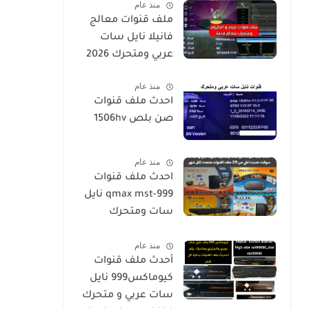
منذ عام
ملف قنوات معالج
فانيلا نايل سات
عربي ومتحرك 2026
منذ عام
احدث ملف قنوات
صن بلص 1506hv
منذ عام
احدث ملف قنوات
qmax mst-999 نايل
سات ومتحرك
لكيوماكس والسالك
منذ عام
سوفت حديث SALIK
أحدث ملف قنوات
H1 Mini-Qmax H2
كيوماكس999 نايل
Mini 2 USB-SALIK
سات عربي و متحرك
H3 Mini-Salik H2