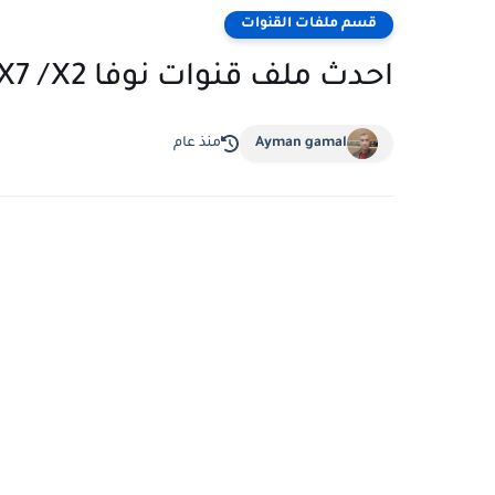
قسم ملفات القنوات
احدث ملف قنوات نوفا X7 /X2
Ayman gamal
منذ عام