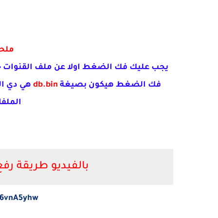
ملح
يجب عليك فك الضغط اولا عن ملف القنوات 
فك الضغط هيكون بصيغة
db.bin
هي دي ال
الملف
بالفيديو طريقة رف
56vnA5yhw