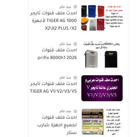
منذ عام
h4plus-h2mini-h1g3-
احدث ملف قنوات تايجر
star sat90000_star
TIGER AG 1000 لأجهزة
sat20000
X2\X2 PLUS /X2
SUPER/X1
منذ عام
احدث ملف قنوات
prifix 8000h1 2026
منذ عام
احدث ملف قنوات تايجر
TIGER AG V1/V2/V3/V5
منذ عام
احدث ملف قنوات
لجميع اجهزة شارب
ستار