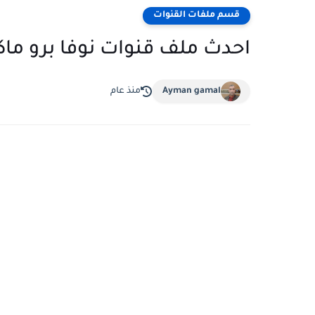
قسم ملفات القنوات
احدث ملف قنوات نوفا برو م
Ayman gamal
منذ عام