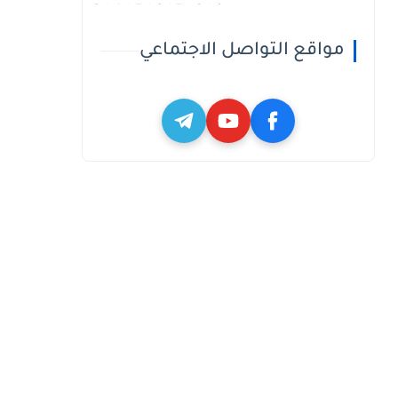
h3_h4_h5_h6_h7_h8_h9
مواقع التواصل الاجتماعي