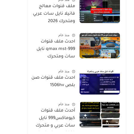
ملف قنوات معالج
فانيلا نايل سات عربي
ومتحرك 2026
منذ عام
احدث ملف قنوات
qmax mst-999 نايل
سات ومتحرك
لكيوماكس والسالك
منذ عام
سوفت حديث SALIK H1
احدث ملف قنوات صن
Mini-Qmax H2 Mini 2
بلص 1506hv
USB-SALIK H3 Mini-
Salik H2 Plus
منذ عام
أحدث ملف قنوات
كيوماكس999 نايل
سات عربي و متحرك
2026-h5-h3-h3plus-