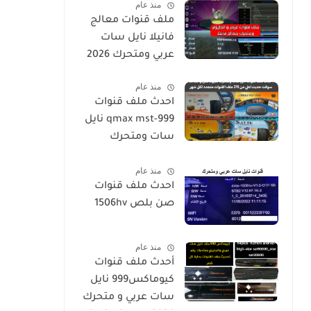
منذ عام
ملف قنوات معالج
فانيلا نايل سات
عربي ومتحرك 2026
منذ عام
احدث ملف قنوات
qmax mst-999 نايل
سات ومتحرك
لكيوماكس والسالك
منذ عام
سوفت حديث SALIK
احدث ملف قنوات
H1 Mini-Qmax H2
صن بلص 1506hv
Mini 2 USB-SALIK
H3 Mini-Salik H2
Plus
منذ عام
أحدث ملف قنوات
كيوماكس999 نايل
سات عربي و متحرك