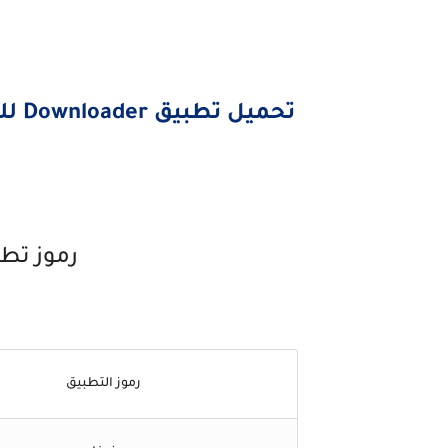
تحميل تطبيق Downloader للشاشات والهواتف أندرويد من هناااااا
رموز تطبيق der
رموز التطبيق