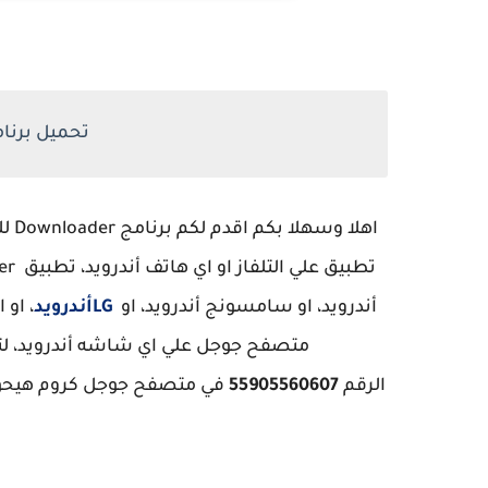
تحميل برنامج Downloader ل
أندرويد، او سامسونج أندرويد، او
LGأندرويد
، او
الرقم
55905560607
ب