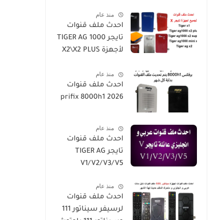
2026-h5-h3-h3plus-
منذ عام
h4plus-h2mini-
احدث ملف قنوات
h1g3-star
تايجر TIGER AG 1000
sat90000_star
لأجهزة X2\X2 PLUS
sat20000
/X2 SUPER/X1
منذ عام
احدث ملف قنوات
prifix 8000h1 2026
منذ عام
احدث ملف قنوات
تايجر TIGER AG
V1/V2/V3/V5
منذ عام
احدث ملف قنوات
لرسيفر سيناتور 111