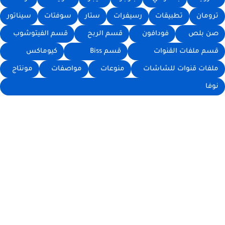
ترومان
تطبيقات
رسيفرات
ستار
سوفتات
سيناتور
صن بلص
فودافون
قسم الربح
قسم الفيتوشوب
قسم ملفات القنوات
قسم Biss
كيوماكس
ملفات قنوات للشاشات
منوعات
مواصفات
مونتاج
نوفا