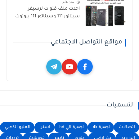
منذ عام
احدث ملف قنوات لرسيفر
سيناتور 111 وسيناتور 111 بلوتوث
مواقع التواصل الاجتماعي
التسميات
اتصالات
اجهزة 4k
اجهزة الي hd
استرا
المنيو الذهبي
اندرويد
بث ارضي
بلوجر
تايجر
تحويلات
ترددات