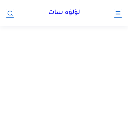
لؤلؤه سات