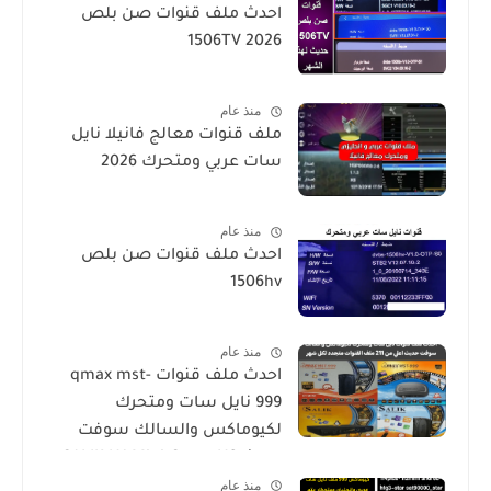
احدث ملف قنوات صن بلص
1506TV 2026
منذ عام
ملف قنوات معالج فانيلا نايل
سات عربي ومتحرك 2026
منذ عام
احدث ملف قنوات صن بلص
1506hv
منذ عام
احدث ملف قنوات qmax mst-
999 نايل سات ومتحرك
لكيوماكس والسالك سوفت
حديث SALIK H1 Mini-Qmax H2
منذ عام
Mini 2 USB-SALIK H3 Mini-Salik