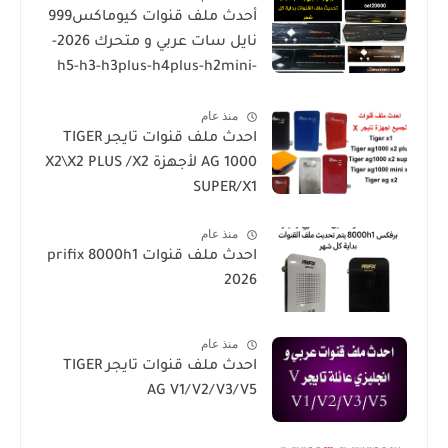
أحدث ملف قنوات كيوماكس999
H2 Plus
نايل سات عربي و متحرك 2026-
h5-h3-h3plus-h4plus-h2mini-
h1g3-star sat90000_star
منذ عام
sat20000
احدث ملف قنوات تايجر TIGER
AG 1000 لأجهزة X2\X2 PLUS /X2
SUPER/X1
منذ عام
احدث ملف قنوات prifix 8000h1
2026
منذ عام
احدث ملف قنوات تايجر TIGER
AG V1/V2/V3/V5