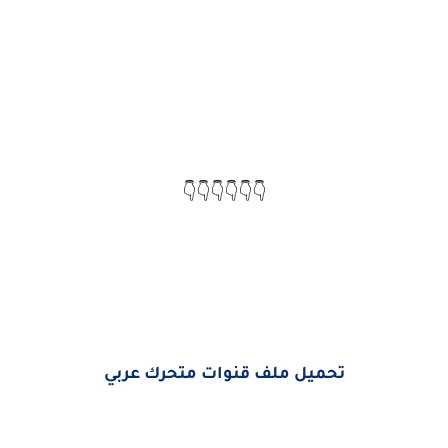
👇👇👇👇👇👇
تحميل ملف قنوات متحرك عربي