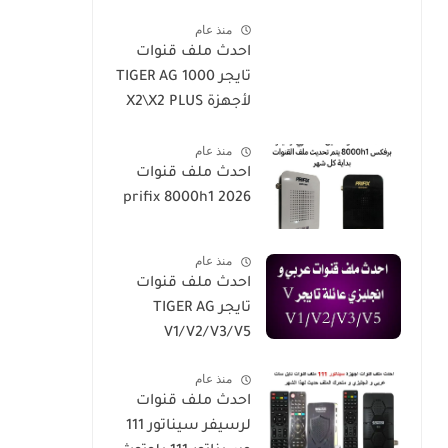
2026-h5-h3-h3plus-
Plus
منذ عام
h4plus-h2mini-
احدث ملف قنوات
h1g3-star
تايجر TIGER AG 1000
sat90000_star
لأجهزة X2\X2 PLUS
sat20000
/X2 SUPER/X1
منذ عام
احدث ملف قنوات
prifix 8000h1 2026
منذ عام
احدث ملف قنوات
تايجر TIGER AG
V1/V2/V3/V5
منذ عام
احدث ملف قنوات
لرسيفر سيناتور 111