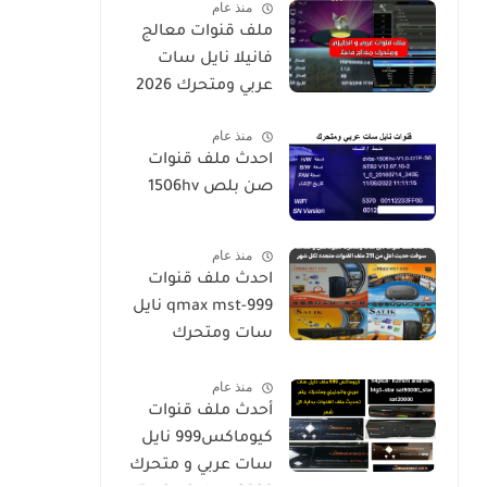
منذ عام
ملف قنوات معالج
فانيلا نايل سات
عربي ومتحرك 2026
منذ عام
احدث ملف قنوات
صن بلص 1506hv
منذ عام
احدث ملف قنوات
qmax mst-999 نايل
سات ومتحرك
لكيوماكس والسالك
منذ عام
سوفت حديث SALIK
أحدث ملف قنوات
H1 Mini-Qmax H2
كيوماكس999 نايل
Mini 2 USB-SALIK
سات عربي و متحرك
H3 Mini-Salik H2