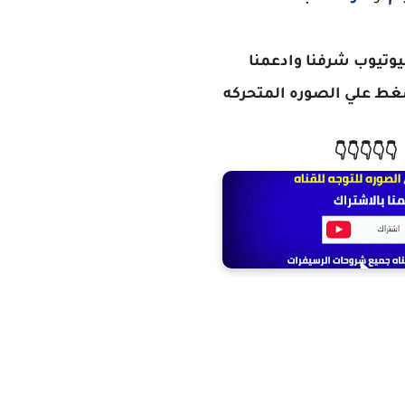
ليوتيوب شرفنا وادعمنا
ط علي الصوره المتحركه
👇👇👇👇👇