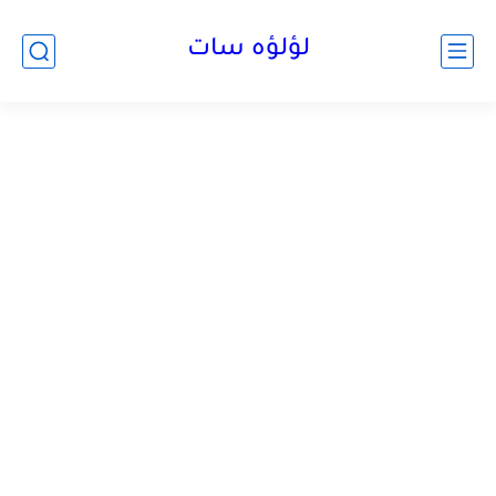
لؤلؤه سات