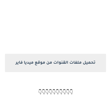
تحميل ملفات القنوات من موقع ميديا فاير
👇👇👇👇👇👇👇👇👇👇