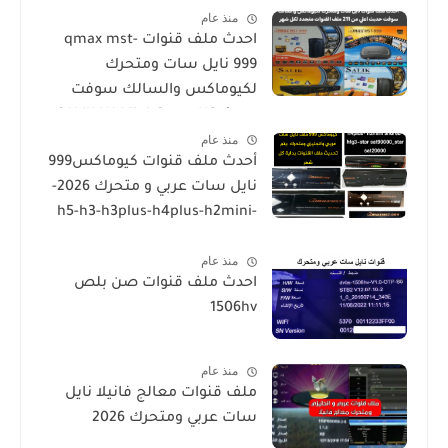
منذ عام
احدث ملف قنوات qmax mst-
999 نايل سات ومتحرك
لكيوماكس والسالك سوفت
حديث SALIK H1 Mini-Qmax H2
منذ عام
Mini 2 USB-SALIK H3 Mini-Salik
أحدث ملف قنوات كيوماكس999
H2 Plus
نايل سات عربي و متحرك 2026-
h5-h3-h3plus-h4plus-h2mini-
h1g3-star sat90000_star
منذ عام
sat20000
احدث ملف قنوات صن بلص
1506hv
منذ عام
ملف قنوات معالج فانيلا نايل
سات عربي ومتحرك 2026