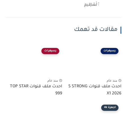
ٱلْعَظِيمِ
مقالات قد تهمك
رسيفرات
رسيفرات
منذ عام
منذ عام
احدث ملف قنوات S STRONG
احدث ملف قنوات TOP STAR
999
X1 2026
اجهزة 4k