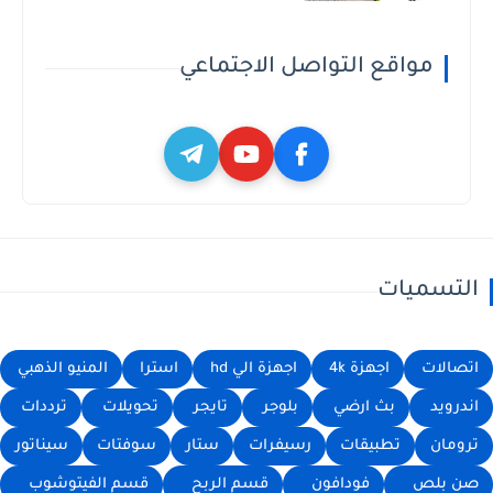
مواقع التواصل الاجتماعي
التسميات
اتصالات
اجهزة 4k
اجهزة الي hd
استرا
المنيو الذهبي
اندرويد
بث ارضي
بلوجر
تايجر
تحويلات
ترددات
ترومان
تطبيقات
رسيفرات
ستار
سوفتات
سيناتور
صن بلص
فودافون
قسم الربح
قسم الفيتوشوب