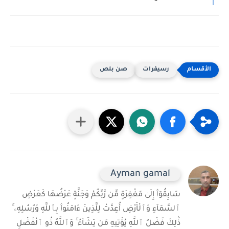
رسيفرات
صن بلص
Ayman gamal
سَابِقُوٓا۟ إِلَىٰ مَغْفِرَةٍ مِّن رَّبِّكُمْ وَجَنَّةٍ عَرْضُهَا كَعَرْضِ
ٱلسَّمَآءِ وَٱلْأَرْضِ أُعِدَّتْ لِلَّذِينَ ءَامَنُوا۟ بِٱللَّهِ وَرُسُلِهِۦ ۚ
ذَٰلِكَ فَضْلُ ٱللَّهِ يُؤْتِيهِ مَن يَشَآءُ ۚ وَٱللَّهُ ذُو ٱلْفَضْلِ