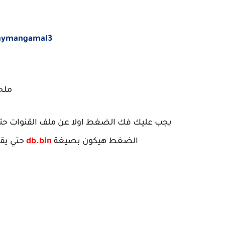
@aymangamal3
ملح
يجب عليك فك الضغط اولا عن ملف القنوات حت
الضغط هيكون بصيغة
db.bin
حتي يق