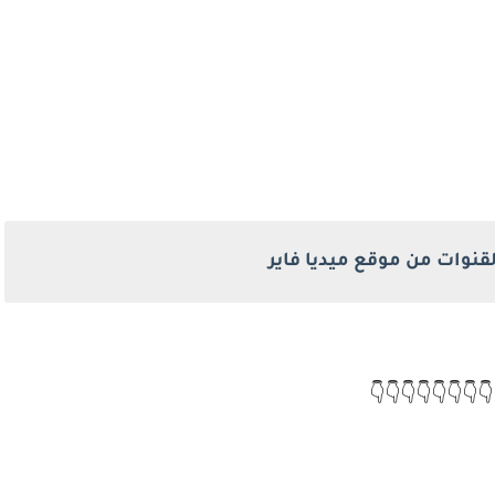
قنوات من موقع ميديا فاير
👇👇👇👇👇👇👇👇