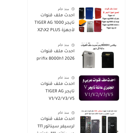
2026-h5-h3-h3plus-
منذ عام
h4plus-h2mini-
احدث ملف قنوات
h1g3-star
تايجر TIGER AG 1000
sat90000_star
لأجهزة X2\X2 PLUS
sat20000
/X2 SUPER/X1
منذ عام
احدث ملف قنوات
prifix 8000h1 2026
منذ عام
احدث ملف قنوات
تايجر TIGER AG
V1/V2/V3/V5
منذ عام
احدث ملف قنوات
لرسيفر سيناتور 111