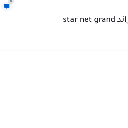
0
star