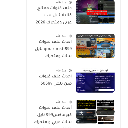
منذ عام
ملف قنوات معالج
فانيلا نايل سات
عربي ومتحرك 2026
منذ عام
احدث ملف قنوات
qmax mst-999 نايل
سات ومتحرك
لكيوماكس والسالك
منذ عام
سوفت حديث SALIK
احدث ملف قنوات
H1 Mini-Qmax H2
صن بلص 1506hv
Mini 2 USB-SALIK
H3 Mini-Salik H2
Plus
منذ عام
أحدث ملف قنوات
كيوماكس999 نايل
سات عربي و متحرك