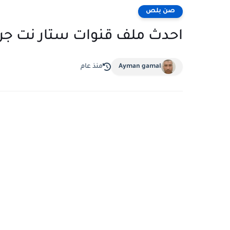
صن بلص
احدث ملف قنوات ستار نت جراند  net grand
Ayman gamal
منذ عام