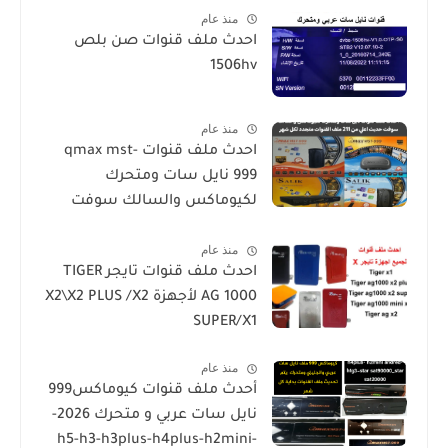
منذ عام
احدث ملف قنوات صن بلص
1506hv
منذ عام
احدث ملف قنوات qmax mst-
999 نايل سات ومتحرك
لكيوماكس والسالك سوفت
حديث SALIK H1 Mini-Qmax H2
منذ عام
Mini 2 USB-SALIK H3 Mini-Salik
احدث ملف قنوات تايجر TIGER
H2 Plus
AG 1000 لأجهزة X2\X2 PLUS /X2
SUPER/X1
منذ عام
أحدث ملف قنوات كيوماكس999
نايل سات عربي و متحرك 2026-
h5-h3-h3plus-h4plus-h2mini-