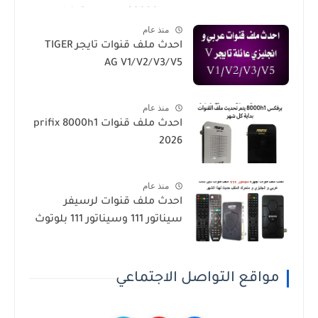
h1g3-star sat90000_star
منذ عام
sat20000
احدث ملف قنوات تايجر TIGER
AG V1/V2/V3/V5
منذ عام
احدث ملف قنوات prifix 8000h1
2026
منذ عام
احدث ملف قنوات لرسيفر
سيناتور 111 وسيناتور 111 بلوتوث
مواقع التواصل الاجتماعي