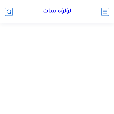
لؤلؤه سات