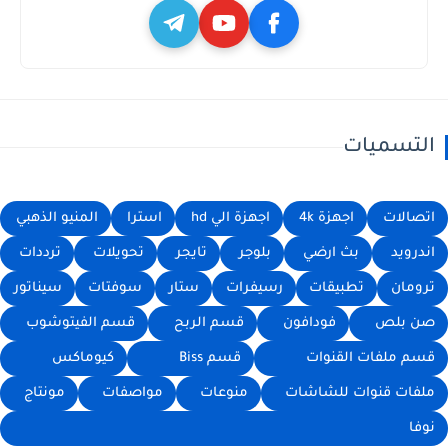
التسميات
اتصالات
اجهزة 4k
اجهزة الي hd
استرا
المنيو الذهبي
اندرويد
بث ارضي
بلوجر
تايجر
تحويلات
ترددات
ترومان
تطبيقات
رسيفرات
ستار
سوفتات
سيناتور
صن بلص
فودافون
قسم الربح
قسم الفيتوشوب
قسم ملفات القنوات
قسم Biss
كيوماكس
ملفات قنوات للشاشات
منوعات
مواصفات
مونتاج
نوفا