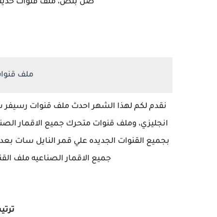
صن بلص، ملف قنوات حديث 
ملف قنوات س
جميع الاقمار الصناعيه ملف القن
ترتي