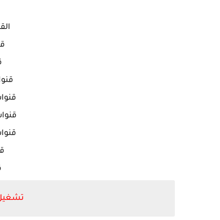
الق
قن
ق
قنو
قنوات
قنوات
قنوات
قن
ق
تشغيل 