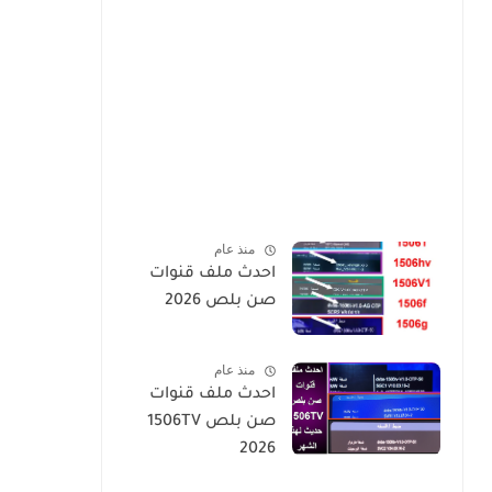
منذ عام
احدث ملف قنوات
صن بلص 2026
منذ عام
احدث ملف قنوات
صن بلص 1506TV
2026