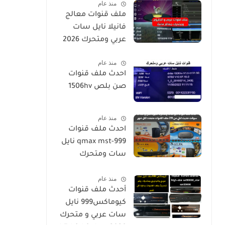
منذ عام
ملف قنوات معالج
فانيلا نايل سات
عربي ومتحرك 2026
منذ عام
احدث ملف قنوات
صن بلص 1506hv
منذ عام
احدث ملف قنوات
qmax mst-999 نايل
سات ومتحرك
لكيوماكس والسالك
منذ عام
سوفت حديث SALIK
أحدث ملف قنوات
H1 Mini-Qmax H2
كيوماكس999 نايل
Mini 2 USB-SALIK
سات عربي و متحرك
H3 Mini-Salik H2