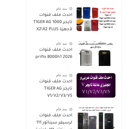
2026-h5-h3-h3plus-
Plus
منذ عام
h4plus-h2mini-
احدث ملف قنوات
h1g3-star
تايجر TIGER AG 1000
sat90000_star
لأجهزة X2\X2 PLUS
sat20000
/X2 SUPER/X1
منذ عام
احدث ملف قنوات
prifix 8000h1 2026
منذ عام
احدث ملف قنوات
تايجر TIGER AG
V1/V2/V3/V5
منذ عام
احدث ملف قنوات
لرسيفر سيناتور 111