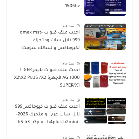
1506hv
منذ عام
احدث ملف قنوات qmax mst-
999 نايل سات ومتحرك
لكيوماكس والسالك سوفت
حديث SALIK H1 Mini-Qmax H2
منذ عام
Mini 2 USB-SALIK H3 Mini-Salik
احدث ملف قنوات تايجر TIGER
H2 Plus
AG 1000 لأجهزة X2\X2 PLUS /X2
SUPER/X1
منذ عام
أحدث ملف قنوات كيوماكس999
نايل سات عربي و متحرك 2026-
h5-h3-h3plus-h4plus-h2mini-
h1g3-star sat90000_star
منذ عام
sat20000