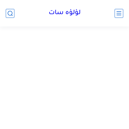
لؤلؤه سات