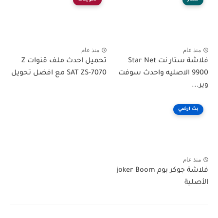
منذ عام
منذ عام
فلاشة ستار نت Star Net
تحميل احدث ملف قنوات Z
9900 الاصليه واحدث سوفت
SAT ZS-7070 مع افضل تحويل
وير...
بث ارضي
منذ عام
فلاشة جوكر بوم joker Boom
الأصلية