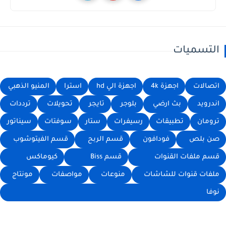
التسميات
اتصالات
اجهزة 4k
اجهزة الي hd
استرا
المنيو الذهبي
اندرويد
بث ارضي
بلوجر
تايجر
تحويلات
ترددات
ترومان
تطبيقات
رسيفرات
ستار
سوفتات
سيناتور
صن بلص
فودافون
قسم الربح
قسم الفيتوشوب
قسم ملفات القنوات
قسم Biss
كيوماكس
ملفات قنوات للشاشات
منوعات
مواصفات
مونتاج
نوفا