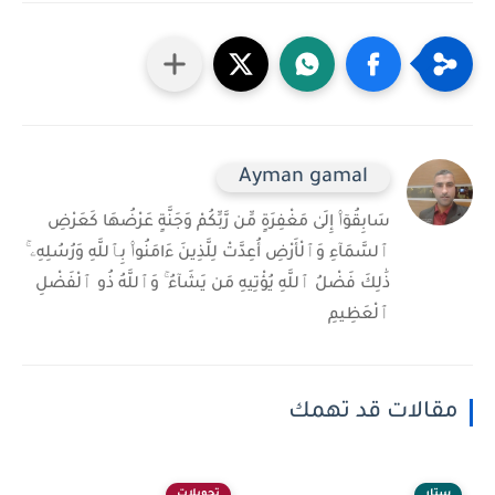
Ayman gamal
سَابِقُوٓا۟ إِلَىٰ مَغْفِرَةٍ مِّن رَّبِّكُمْ وَجَنَّةٍ عَرْضُهَا كَعَرْضِ
ٱلسَّمَآءِ وَٱلْأَرْضِ أُعِدَّتْ لِلَّذِينَ ءَامَنُوا۟ بِٱللَّهِ وَرُسُلِهِۦ ۚ
ذَٰلِكَ فَضْلُ ٱللَّهِ يُؤْتِيهِ مَن يَشَآءُ ۚ وَٱللَّهُ ذُو ٱلْفَضْلِ
ٱلْعَظِيمِ
مقالات قد تهمك
ستار
تحويلات