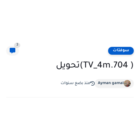
3
سوفتات
( 704.TV_4m)تحويل
Ayman gamal
منذ بضع سنوات