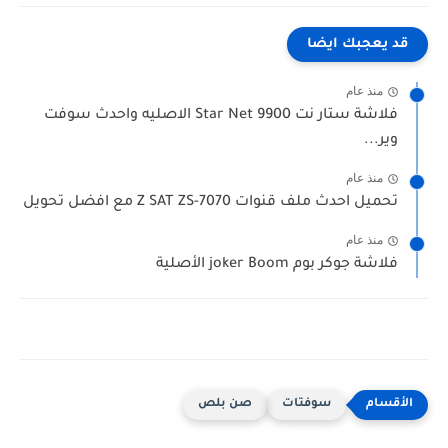
قد يعجبك ايضا
منذ عام
فلاشة ستار نت Star Net 9900 الاصليه واحدث سوفت
وير...
منذ عام
تحميل احدث ملف قنوات Z SAT ZS-7070 مع افضل تحويل
منذ عام
فلاشة جوكر بوم joker Boom الأصلية
سوفتات
صن بلص