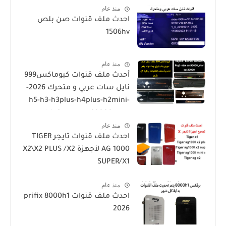
منذ عام
Mini 2 USB-SALIK H3 Mini-Salik
احدث ملف قنوات صن بلص
H2 Plus
1506hv
منذ عام
أحدث ملف قنوات كيوماكس999
نايل سات عربي و متحرك 2026-
h5-h3-h3plus-h4plus-h2mini-
h1g3-star sat90000_star
منذ عام
sat20000
احدث ملف قنوات تايجر TIGER
AG 1000 لأجهزة X2\X2 PLUS /X2
SUPER/X1
منذ عام
احدث ملف قنوات prifix 8000h1
2026