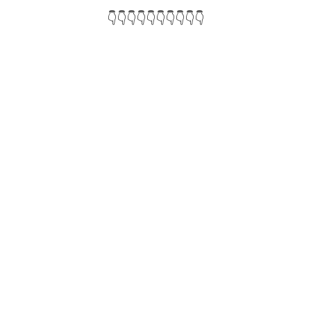
👇👇👇👇👇👇👇👇👇👇