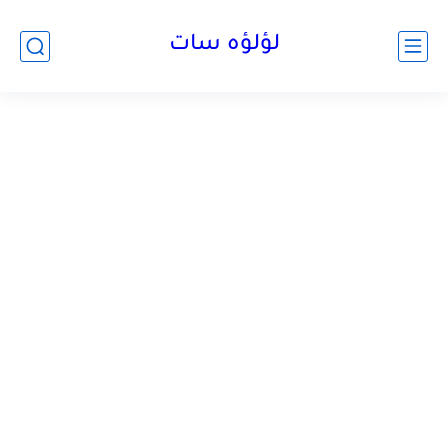
لؤلؤه سات