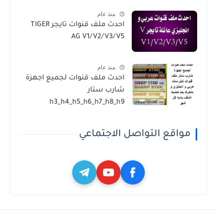
منذ عام
احدث ملف قنوات تايجر TIGER
AG V1/V2/V3/V5
منذ عام
احدث ملف قنوات لجميع اجهزة
شارب ستار
h3_h4_h5_h6_h7_h8_h9
مواقع التواصل الاجتماعي