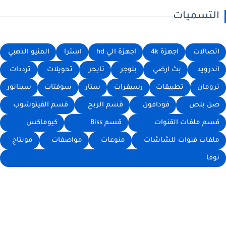
التسميات
اتصالات
اجهزة 4k
اجهزة الي hd
استرا
المنيو الذهبي
اندرويد
بث ارضي
بلوجر
تايجر
تحويلات
ترددات
ترومان
تطبيقات
رسيفرات
ستار
سوفتات
سيناتور
صن بلص
فودافون
قسم الربح
قسم الفيتوشوب
قسم ملفات القنوات
قسم Biss
كيوماكس
ملفات قنوات للشاشات
منوعات
مواصفات
مونتاج
نوفا