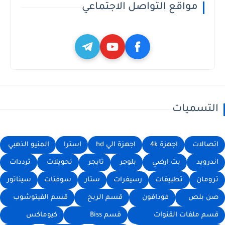
مواقع التواصل الاجتماعي
التسميات
اتصالات
اجهزة 4k
اجهزة الي hd
استرا
المنيو الذهبي
اندرويد
بث ارضي
بلوجر
تايجر
تحويلات
ترددات
ترومان
تطبيقات
رسيفرات
ستار
سوفتات
سيناتور
صن بلص
فودافون
قسم الربح
قسم الفيتوشوب
قسم ملفات القنوات
قسم Biss
كيوماكس