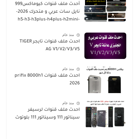
أحدث ملف قنوات كيوماكس999
نايل سات عربي و متحرك 2026-
h5-h3-h3plus-h4plus-h2mini-
h1g3-star sat90000_star
منذ عام
sat20000
احدث ملف قنوات تايجر TIGER
AG V1/V2/V3/V5
منذ عام
احدث ملف قنوات prifix 8000h1
2026
منذ عام
احدث ملف قنوات لرسيفر
سيناتور 111 وسيناتور 111 بلوتوث