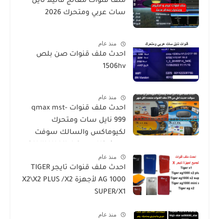
ملف قنوات معالج فانيلا نايل
سات عربي ومتحرك 2026
منذ عام
احدث ملف قنوات صن بلص
1506hv
منذ عام
احدث ملف قنوات qmax mst-
999 نايل سات ومتحرك
لكيوماكس والسالك سوفت
حديث SALIK H1 Mini-Qmax H2
منذ عام
Mini 2 USB-SALIK H3 Mini-Salik
احدث ملف قنوات تايجر TIGER
H2 Plus
AG 1000 لأجهزة X2\X2 PLUS /X2
SUPER/X1
منذ عام