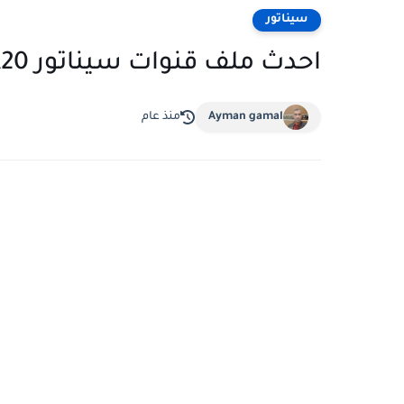
سيناتور
احدث ملف قنوات سيناتور SENATOR A20 واحدث سوفت للرسيفر
Ayman gamal
منذ عام