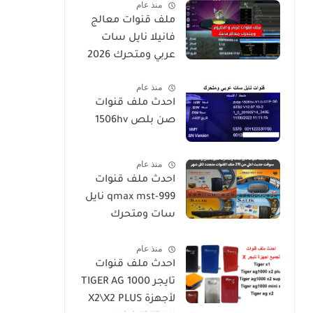
منذ عام
ملف قنوات معالج
فانيلا نايل سات
عربي ومتحرك 2026
منذ عام
احدث ملف قنوات
صن بلص 1506hv
منذ عام
احدث ملف قنوات
qmax mst-999 نايل
سات ومتحرك
لكيوماكس والسالك
منذ عام
سوفت حديث SALIK
احدث ملف قنوات
H1 Mini-Qmax H2
تايجر TIGER AG 1000
Mini 2 USB-SALIK
لأجهزة X2\X2 PLUS
H3 Mini-Salik H2