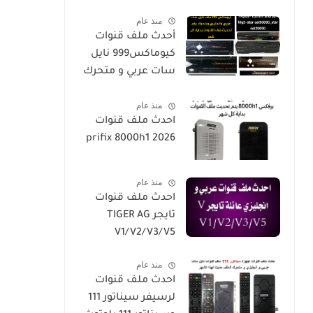
/X2 SUPER/X1
Plus
منذ عام
أحدث ملف قنوات
كيوماكس999 نايل
سات عربي و متحرك
2026-h5-h3-h3plus-
منذ عام
h4plus-h2mini-
احدث ملف قنوات
h1g3-star
prifix 8000h1 2026
sat90000_star
sat20000
منذ عام
احدث ملف قنوات
تايجر TIGER AG
V1/V2/V3/V5
منذ عام
احدث ملف قنوات
لرسيفر سيناتور 111