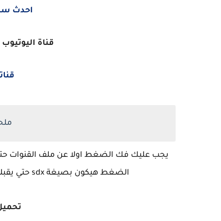
احدث سوفت
قناة اليوتيوب 
قنات
ملح
الضغط هيكون بصيغة sdx حتي يقبله الجهاز مرفق برنامج فك الضغط في المرفقات
تحميل