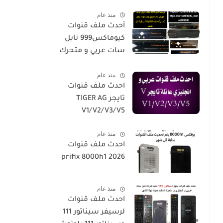
/X2 SUPER/X1
Plus
منذ عام
أحدث ملف قنوات
كيوماكس999 نايل
سات عربي و متحرك
2026-h5-h3-h3plus-
منذ عام
h4plus-h2mini-
احدث ملف قنوات
h1g3-star
تايجر TIGER AG
sat90000_star
V1/V2/V3/V5
sat20000
منذ عام
احدث ملف قنوات
prifix 8000h1 2026
منذ عام
احدث ملف قنوات
لرسيفر سيناتور 111