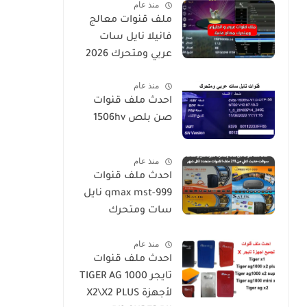
منذ عام
ملف قنوات معالج
فانيلا نايل سات
عربي ومتحرك 2026
منذ عام
احدث ملف قنوات
صن بلص 1506hv
منذ عام
احدث ملف قنوات
qmax mst-999 نايل
سات ومتحرك
لكيوماكس والسالك
منذ عام
سوفت حديث SALIK
احدث ملف قنوات
H1 Mini-Qmax H2
تايجر TIGER AG 1000
Mini 2 USB-SALIK
لأجهزة X2\X2 PLUS
H3 Mini-Salik H2