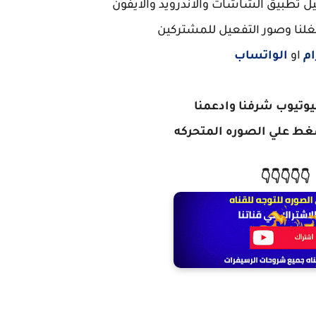
 تطبيق الشاشات والاندرويد والايفون
غلنا وصور التفعيل للمشتركين
ام
او
الواتساب
ليوتيوب شرفنا وادعمنا
ط علي الصوره المتحركه
👇👇👇👇👇