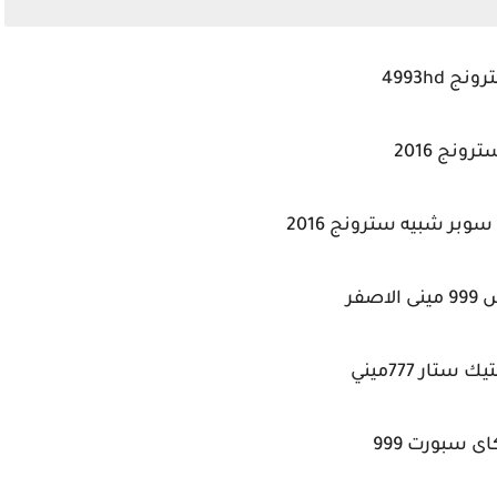
نج 4993hd
ترونج 2016
لاصفر
ستار 777ميني
 سبورت 999