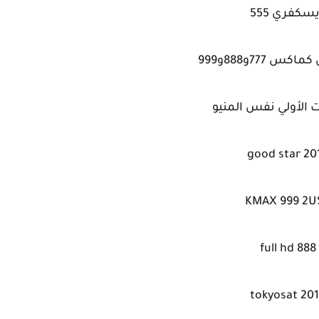
سكفري 555
كس 777و888و999
ت الأولي نفس المنيو
good star 20
KMAX 999 2U
full hd 888
tokyosat 20