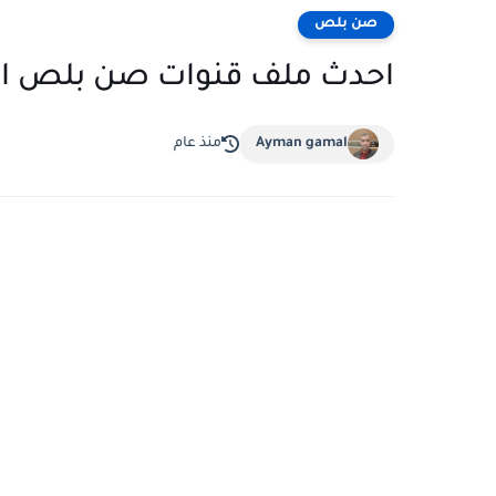
صن بلص
احدث ملف قنوات صن بلص المنيو
Ayman gamal
منذ عام