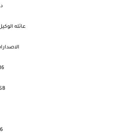
دي
عائله الوكيل كما
الاصدارا
16
SB
16