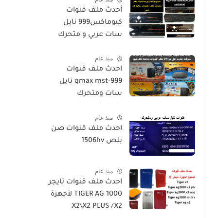
أحدث ملف قنوات
كيوماكس999 نايل
سات عربي و متحرك
2026-h5-h3-h3plus-
منذ عام
h4plus-h2mini-h1g3-
احدث ملف قنوات
star sat90000_star
qmax mst-999 نايل
sat20000
سات ومتحرك
لكيوماكس والسالك
منذ عام
سوفت حديث SALIK H1
احدث ملف قنوات صن
Mini-Qmax H2 Mini 2
بلص 1506hv
USB-SALIK H3 Mini-
Salik H2 Plus
منذ عام
احدث ملف قنوات تايجر
TIGER AG 1000 لأجهزة
X2\X2 PLUS /X2