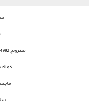
سترو
س
ستـرونج 4992 سوبر شبيه سترونج 2016
كماكس 999 مينى ا
ماجستيك 
سكاى