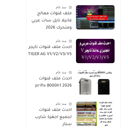
SUPER/X1
منذ عام
ملف قنوات معالج
فانيلا نايل سات عربي
ومتحرك 2026
منذ عام
احدث ملف قنوات تايجر
TIGER AG V1/V2/V3/V5
منذ عام
احدث ملف قنوات
prifix 8000h1 2026
منذ عام
احدث ملف قنوات
لجميع اجهزة شارب
ستار