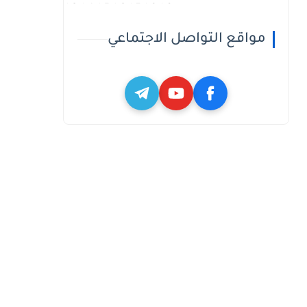
h3_h4_h5_h6_h7_h8_h9
مواقع التواصل الاجتماعي