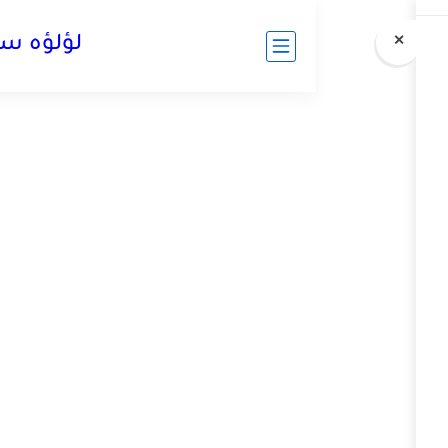
لؤلؤه سات