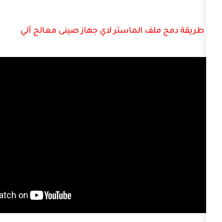
ف الماستر لاي جهاز صينى معالج ألي