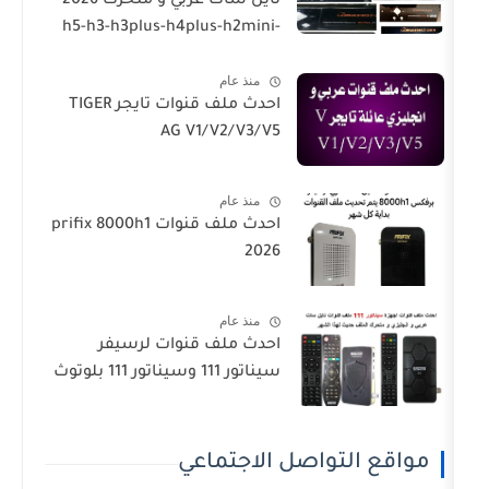
نايل سات عربي و متحرك 2026-
h5-h3-h3plus-h4plus-h2mini-
h1g3-star sat90000_star
منذ عام
sat20000
احدث ملف قنوات تايجر TIGER
AG V1/V2/V3/V5
منذ عام
احدث ملف قنوات prifix 8000h1
2026
منذ عام
احدث ملف قنوات لرسيفر
سيناتور 111 وسيناتور 111 بلوتوث
تواصل الاجتماعي