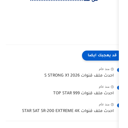
ا
S STRONG 
TOP STAR
STAR SAT SR-‏