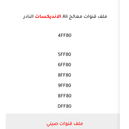
ت معالج Ali
الانديكسات
النادر
4FF80
5FF80
6FF80
8FF80
9FF80
BFF80
DFF80
ملف قنوات صيني