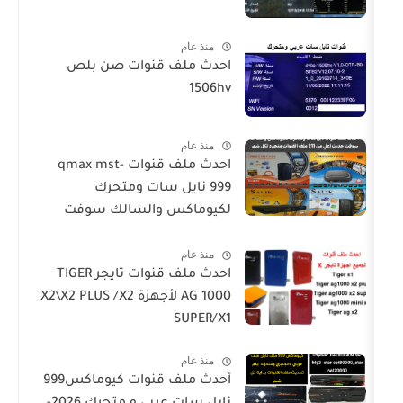
منذ عام
احدث ملف قنوات صن بلص
1506hv
منذ عام
احدث ملف قنوات qmax mst-
999 نايل سات ومتحرك
لكيوماكس والسالك سوفت
حديث SALIK H1 Mini-Qmax H2
منذ عام
Mini 2 USB-SALIK H3 Mini-Salik
احدث ملف قنوات تايجر TIGER
H2 Plus
AG 1000 لأجهزة X2\X2 PLUS /X2
SUPER/X1
منذ عام
أحدث ملف قنوات كيوماكس999