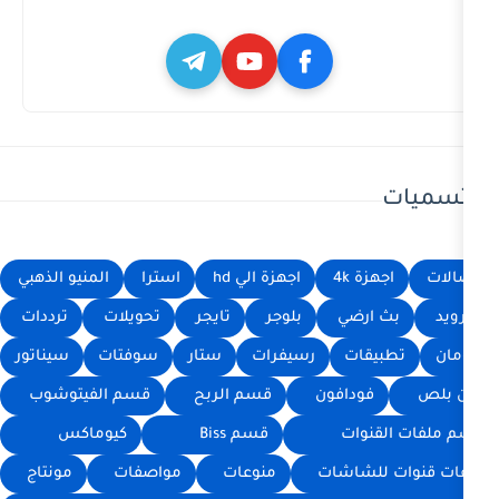
اجهزة الي hd
استرا
المنيو الذهبي
ي
بلوجر
تايجر
تحويلات
ترددات
رسيفرات
ستار
سوفتات
سيناتور
افون
قسم الربح
قسم الفيتوشوب
ت
قسم Biss
كيوماكس
شات
منوعات
مواصفات
مونتاج