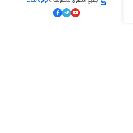
ع الحقوق محفوظة ©
لؤلؤه سات