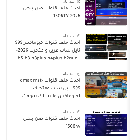
منذ عام
احدث ملف قنوات صن بلص
1506TV 2026
منذ عام
أحدث ملف قنوات كيوماكس999
نايل سات عربي و متحرك 2026-
h5-h3-h3plus-h4plus-h2mini-
h1g3-star sat90000_star
منذ عام
sat20000
احدث ملف قنوات qmax mst-
999 نايل سات ومتحرك
لكيوماكس والسالك سوفت
حديث SALIK H1 Mini-Qmax H2
منذ عام
Mini 2 USB-SALIK H3 Mini-Salik
احدث ملف قنوات صن بلص
H2 Plus
1506hv