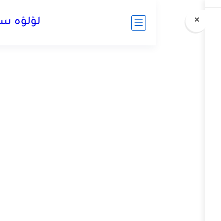
لؤلؤه سات