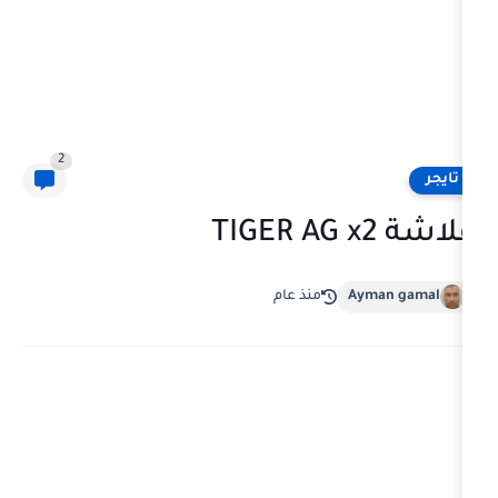
2
منذ عام