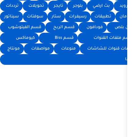
ي
بلوجر
تايجر
تحويلات
ترددات
رسيفرات
ستار
سوفتات
سيناتور
افون
قسم الربح
قسم الفيتوشوب
ت
قسم Biss
كيوماكس
شات
منوعات
مواصفات
مونتاج