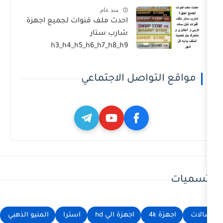
منذ عام
احدث ملف قنوات لجميع اجهزة
شارب ستار
h3_h4_h5_h6_h7_h8_h9
تواصل الاجتماعي
اجهزة الي hd
استرا
المنيو الذهبي