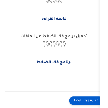
👇👇👇👇👇
قائمة القراءة
برامج فك الضغط عن الملفات
👇👇👇👇👇👇👇
برنامج فك الضغط
ا