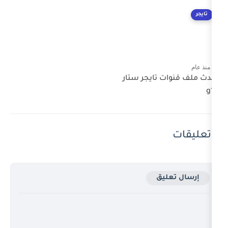
تايجر ستار
ق